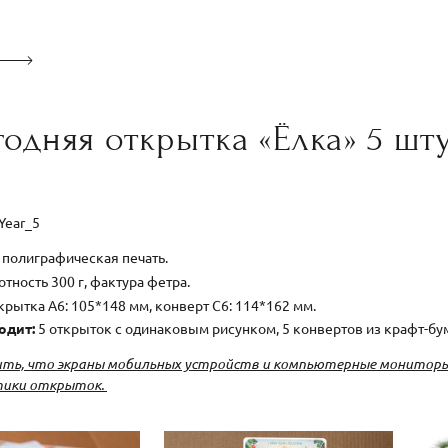
одняя открытка «Ёлка» 5 шт
Year_5
полиграфическая печать.
тность 300 г, фактура фетра.
крытка А6: 105*148 мм, конверт С6: 114*162 мм.
одит:
5 открыток с одинаковым рисунком, 5 конвертов из крафт-бум
ть, что экраны мобильных устройств и компьютерные мониторы
тики открыток.