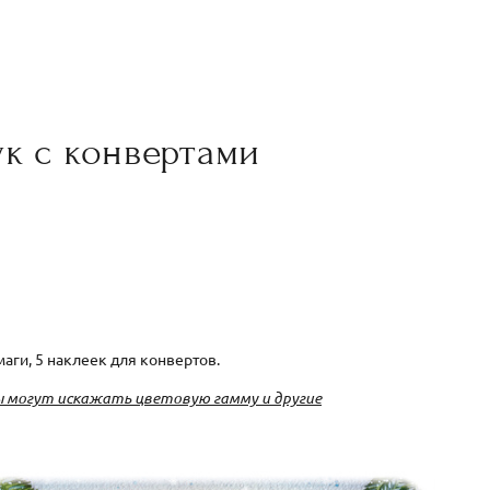
ук с конвертами
аги, 5 наклеек для конвертов.
 могут искажать цветовую гамму и другие