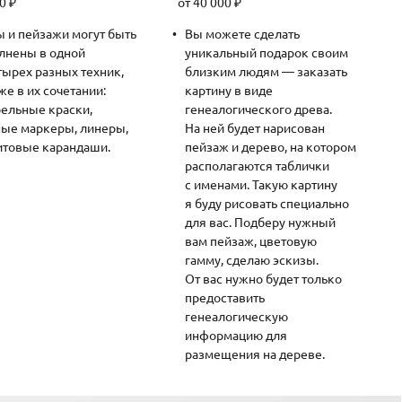
00 ₽
от 40 000 ₽
 и пейзажи могут быть
Вы можете сделать
лнены в одной
уникальный подарок своим
тырех разных техник,
близким людям — заказать
 же в их сочетании:
картину в виде
ельные краски,
генеалогического древа.
ные маркеры, линеры,
На ней будет нарисован
итовые карандаши.
пейзаж и дерево, на котором
располагаются таблички
с именами. Такую картину
я буду рисовать специально
для вас. Подберу нужный
вам пейзаж, цветовую
гамму, сделаю эскизы.
От вас нужно будет только
предоставить
генеалогическую
информацию для
размещения на дереве.