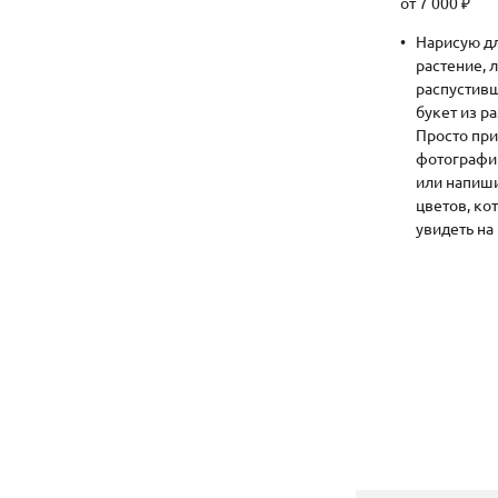
от 7 000 ₽
Нарисую д
растение,
распустивш
букет из р
Просто пр
фотографи
или напиш
цветов, ко
увидеть на