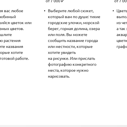
от 7 000 ₽
от 7 0
ля вас любое
Выберите любой сюжет,
Цветы
 любимый
который вам по душе: тихие
выпо
ийся цветок или
городские улочки, морской
из че
азных цветов.
берег, горная долина, озера
а так
ишлите
или поля. Вы можете
аквар
ю растения
сообщить название города
цвет
ите названия
или местности, которые
граф
торые хотите
хотите увидеть
 готовой работе.
на рисунке. Или прислать
фотографию конкретного
места, которое нужно
нарисовать.