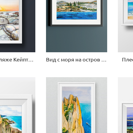
Закат на пляже Кейптауна
Вид с моря на остров Крит
Пле