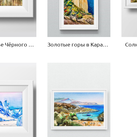
Побережье Чёрного моря в Крыму
Сол
Золотые горы в Карадагском заповеднике