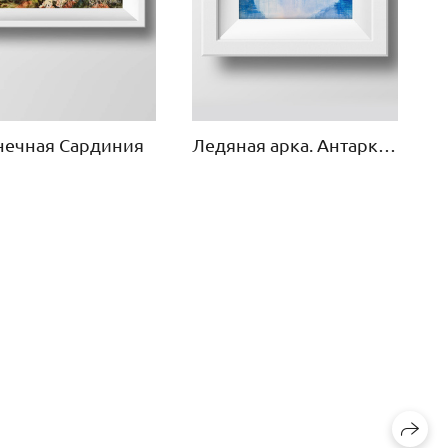
нечная Сардиния
Ледяная арка. Антарктида