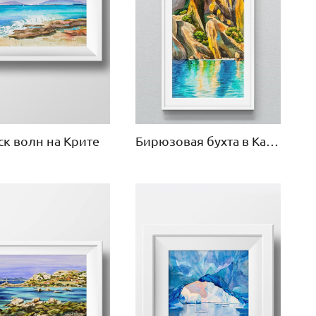
ск волн на Крите
Бирюзовая бухта в Карадагском заповеднике