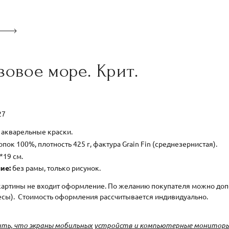
овое море. Крит.
027
акварельные краски.
пок 100%, плотность 425 г, фактура Grain Fin (среднезернистая).
*19 см.
ие:
без рамы, только рисунок.
картины не входит оформление. По желанию покупателя можно допо
есы). Стоимость оформления рассчитывается индивидуально.
ть, что экраны мобильных устройств и компьютерные мониторы