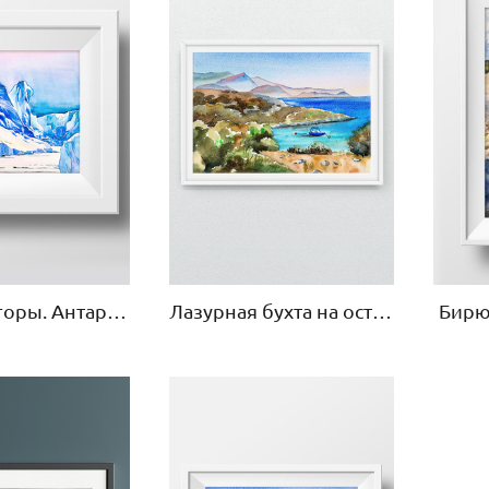
Ледяные горы. Антарктида
Лазурная бухта на острове Крит
Бирю