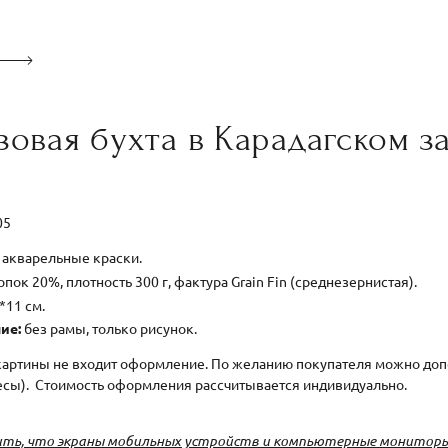
зовая бухта в Карадагском 
005
акварельные краски.
пок 20%, плотность 300 г, фактура Grain Fin (среднезернистая).
*11 см.
ие:
без рамы, только рисунок.
картины не входит оформление. По желанию покупателя можно допо
есы). Стоимость оформления рассчитывается индивидуально.
ть, что экраны мобильных устройств и компьютерные мониторы