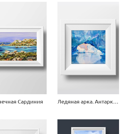
нечная Сардиния
Ледяная арка. Антарктида