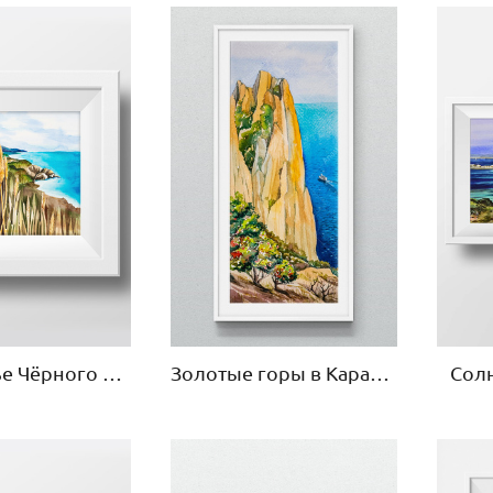
Побережье Чёрного моря в Крыму
Сол
Золотые горы в Карадагском заповеднике